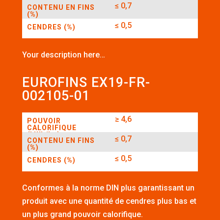
(kWh/kg)
≤ 0,7
CONTENU EN FINS
(%)
≤ 0,5
CENDRES (%)
Your description here…
EUROFINS EX19-FR-
002105-01
≥ 4,6
POUVOIR
CALORIFIQUE
(kWh/kg)
≤ 0,7
CONTENU EN FINS
(%)
≤ 0,5
CENDRES (%)
Conformes à la norme DIN plus garantissant un
produit avec une quantité de cendres plus bas et
un plus grand pouvoir calorifique.