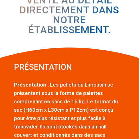
DIRECTEMENT DANS
NOTRE
ÉTABLISSEMENT.
PRÉSENTATION
Présentation :
Les pellets du Limousin se
présentent sous la forme de palettes
comprenant 66 sacs de 15 kg. Le format du
sac (H60cm x L30cm x P12cm) est conçu
pour être plus résistant et plus facile à
transvider. Ils sont stockés dans un hall
couvert et conditionnés dans des sacs