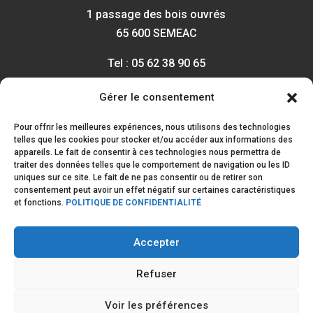
1 passage des bois ouvrés
65 600 SEMEAC
Tel : 05 62 38 90 65
Fax : 05 62 38 90 61
Gérer le consentement
contact@mazzella.fr
Pour offrir les meilleures expériences, nous utilisons des technologies
telles que les cookies pour stocker et/ou accéder aux informations des
RÉALISATION
appareils. Le fait de consentir à ces technologies nous permettra de
traiter des données telles que le comportement de navigation ou les ID
uniques sur ce site. Le fait de ne pas consentir ou de retirer son
consentement peut avoir un effet négatif sur certaines caractéristiques
et fonctions.
POLITIQUE DE CONFIDENTIALITÉ
marcguerriot.com
Création de site internet
Accepter
Photographie & Production de vidéos
Refuser
Voir les préférences